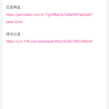
百度网盘：
https://pan.baidu.com/s/17gX46qL6u7a9qHjKFabQpA?
pwd=2nmf
移动云盘：
https://yun.139.com/shareweb/#/w/i/2v3ECWtUXWz4n