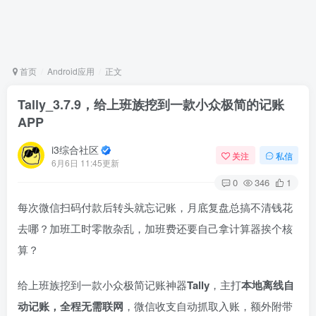
首页
Android应用
正文
Tally_3.7.9，给上班族挖到一款小众极简的记账
APP
i3综合社区
关注
私信
6月6日 11:45更新
0
346
1
每次微信扫码付款后转头就忘记账，月底复盘总搞不清钱花
去哪？加班工时零散杂乱，加班费还要自己拿计算器挨个核
算？
给上班族挖到一款小众极简记账神器
Tally
，主打
本地离线自
动记账，全程无需联网
，微信收支自动抓取入账，额外附带