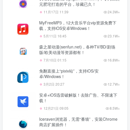
元肥宅打造的平台，珍藏已久！
11月17日 11:39
24.3W+
MyFreeMP3，12大音乐平台vip资源免费下
载，支持iOS安卓Windows！
5月11日 16:45
23.1W+
森之屋动漫(senfun.net)，各种TV/BD/剧场
版/欧美动漫等资源都有！
7月10日 01:15
16.8W+
免翻直接上“pixiv站”，支持iOS/安
卓/Windows！
3月2日 20:27
12.7W+
安卓+iOS迅雷破解版！去除广告、不限速下
载！
12月21日 09:05
8.5W+
Iceraven浏览器，无需“番墙”，安装Chrome
商店扩展插件！