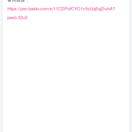
https://pan.baidu.com/s/11CDPofCYO1v5vUqEqZruhA?
pwd=32u3