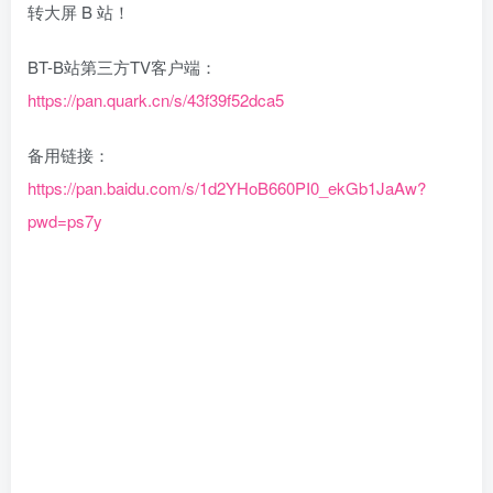
转大屏 B 站！
BT-B站第三方TV客户端：
https://pan.quark.cn/s/43f39f52dca5
备用链接：
https://pan.baidu.com/s/1d2YHoB660PI0_ekGb1JaAw?
pwd=ps7y