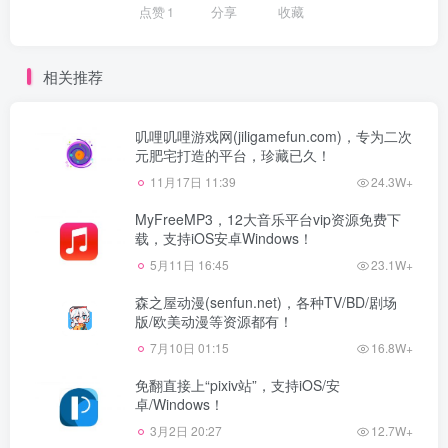
点赞
1
分享
收藏
相关推荐
叽哩叽哩游戏网(jiligamefun.com)，专为二次
元肥宅打造的平台，珍藏已久！
11月17日 11:39
24.3W+
MyFreeMP3，12大音乐平台vip资源免费下
载，支持iOS安卓Windows！
5月11日 16:45
23.1W+
森之屋动漫(senfun.net)，各种TV/BD/剧场
版/欧美动漫等资源都有！
7月10日 01:15
16.8W+
免翻直接上“pixiv站”，支持iOS/安
卓/Windows！
3月2日 20:27
12.7W+