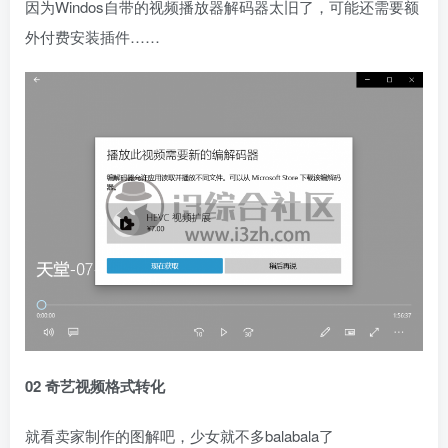
因为Windos自带的视频播放器解码器太旧了，可能还需要额
外付费安装插件……
02
奇艺视频格式转化
就看卖家制作的图解吧，少女就不多balabala了