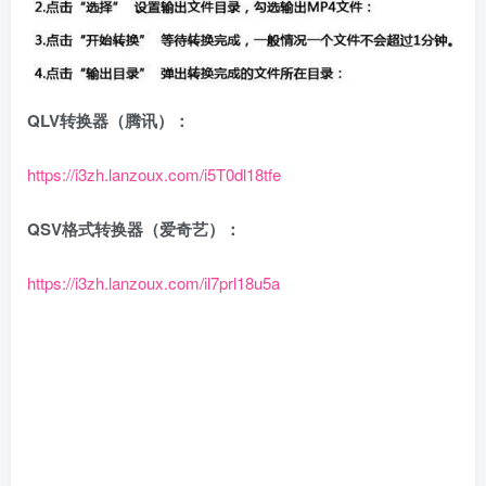
QLV转换器（腾讯）：
https://i3zh.lanzoux.com/i5T0dl18tfe
QSV格式转换器（爱奇艺）：
https://i3zh.lanzou
x
.com/il7prl18u5a