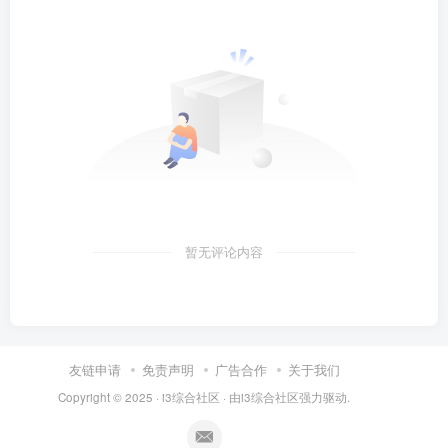
暂无评论内容
友链申请
免责声明
广告合作
关于我们
Copyright © 2025 ·
i3综合社区
· 由
i3综合社区
强力驱动.