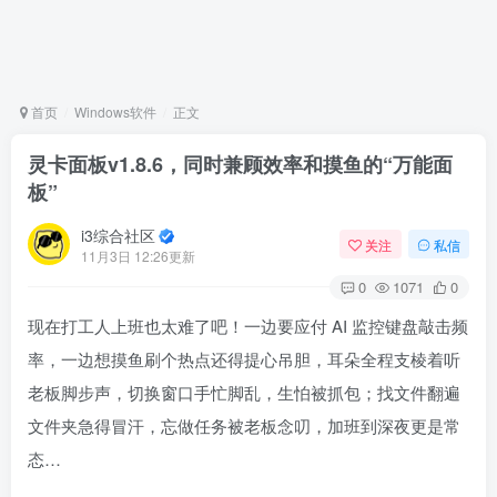
首页
Windows软件
正文
灵卡面板v1.8.6，同时兼顾效率和摸鱼的“万能面
板”
i3综合社区
关注
私信
11月3日 12:26更新
0
1071
0
现在打工人上班也太难了吧！一边要应付 AI 监控键盘敲击频
率，一边想摸鱼刷个热点还得提心吊胆，耳朵全程支棱着听
老板脚步声，切换窗口手忙脚乱，生怕被抓包；找文件翻遍
文件夹急得冒汗，忘做任务被老板念叨，加班到深夜更是常
态…