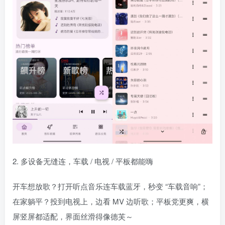
2. 多设备无缝连，车载 / 电视 / 平板都能嗨
开车想放歌？打开听点音乐连车载蓝牙，秒变 “车载音响”；
在家躺平？投到电视上，边看 MV 边听歌；平板党更爽，横
屏竖屏都适配，界面丝滑得像德芙～