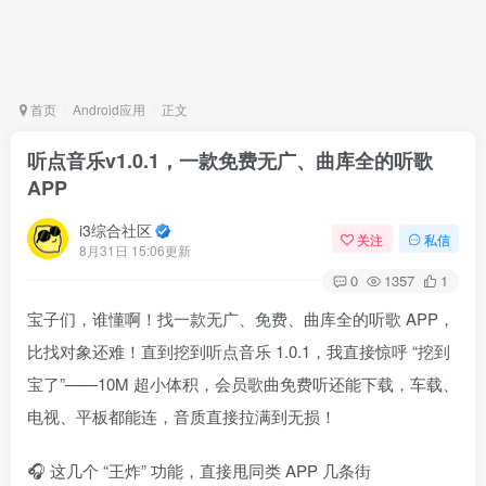
首页
Android应用
正文
听点音乐v1.0.1，一款免费无广、曲库全的听歌
APP
i3综合社区
关注
私信
8月31日 15:06更新
0
1357
1
宝子们，谁懂啊！找一款无广、免费、曲库全的听歌 APP，
比找对象还难！直到挖到听点音乐 1.0.1，我直接惊呼 “挖到
宝了”——10M 超小体积，会员歌曲免费听还能下载，车载、
电视、平板都能连，音质直接拉满到无损！
🎧 这几个 “王炸” 功能，直接甩同类 APP 几条街