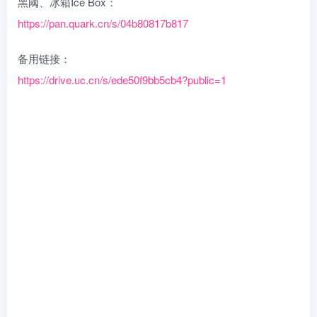
黑阈、冰箱Ice Box：
https://pan.quark.cn/s/04b80817b817
备用链接：
https://drive.uc.cn/s/ede50f9bb5cb4?public=1