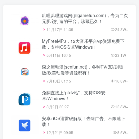
叽哩叽哩游戏网(jiligamefun.com)，专为二次
元肥宅打造的平台，珍藏已久！
11月17日 11:39
24.3W+
MyFreeMP3，12大音乐平台vip资源免费下
载，支持iOS安卓Windows！
5月11日 16:45
23.1W+
森之屋动漫(senfun.net)，各种TV/BD/剧场
版/欧美动漫等资源都有！
7月10日 01:15
16.8W+
免翻直接上“pixiv站”，支持iOS/安
卓/Windows！
3月2日 20:27
12.8W+
安卓+iOS迅雷破解版！去除广告、不限速下
载！
12月21日 09:05
8.5W+