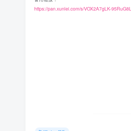
https://pan.xunlei.com/s/VOX2A7gLK-95RuG