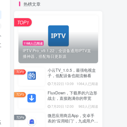
热榜文章
TOP1
个
1168人已阅读
工
IPTV Pro_v9.1.22，全设备通用IPTV直
播神器，搭配每日更新源
小云TV_1.0.5，最强电视盒
TOP2
子，低配设备也能流畅看
7月22日 13:09
1064人已阅读
FluxDown，下载界的六边形
TOP3
战士，直接跑满你的带宽
7月20日 12:00
963人已阅读
微思应用商店App，安卓手
TOP4
表的“应用暗门”，九成用户还
系
没发现