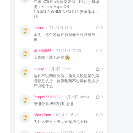
红米 K70 Pro无法安装😝 [图片] 手机系
统：Xiaomi HyperOS
3.0.304.0.WNMCNXM.C10 安卓版本：
16
fkksnn
7月24日 16:31
0
亲测，这个源放在影视仓里可以播放，
棒
黄玉秀888
7月21日 07:23
1
安卓端下载无速度
6688y
7月9日 17:13
0
这种不说调料比例、质量只说适量的菜
谱都是坑货，就像吃药不告诉你吃多少
只说吃什么
feng397773638
6月25日 08:54
0
感谢分享 希望好用谢谢
Nice Chen
6月4日 15:43
0
为什么登不上去，开魔法也不行
scorpioncode
5月27日 14:31
0