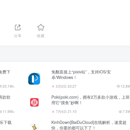
分享
收藏
源免费下
免翻直接上“pixiv站”，支持iOS/安
卓/Windows！
23.1W+
3月2日 20:27
12.8
两款软
Poki(poki.com)，拥有2万多款小游戏，上班
用它“摸鱼”妙啊！
11.9W+
7月4日 21:10
7.5
音乐下载
KinhDown[BaiDuCloud]在线解析，速度超
快，你要的都可以下了！