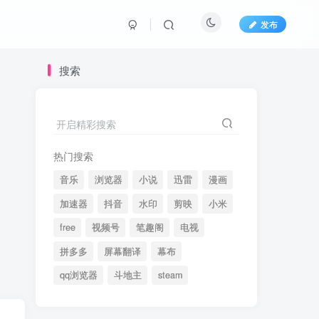
发布
搜索
开启精彩搜索
热门搜索
音乐
浏览器
小说
迅雷
漫画
加速器
抖音
水印
剪映
小米
free
视频号
笔趣阁
电视
拼多多
屏幕翻译
幕布
qq浏览器
斗地主
steam