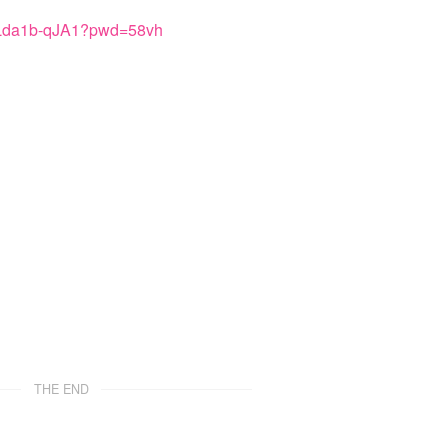
8Lda1b-qJA1?pwd=58vh
THE END