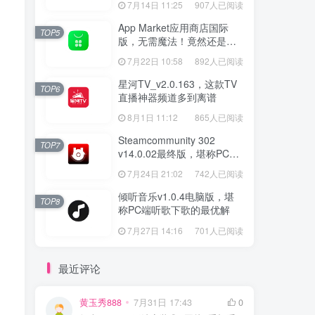
7月14日 11:25
907人已阅读
App Market应用商店国际
TOP5
版，无需魔法！竟然还是大
厂出品？
7月22日 10:58
892人已阅读
星河TV_v2.0.163，这款TV
TOP6
直播神器频道多到离谱
8月1日 11:12
865人已阅读
Steamcommunity 302
TOP7
v14.0.02最终版，堪称PC玩
家必备的网络工具箱
7月24日 21:02
742人已阅读
倾听音乐v1.0.4电脑版，堪
TOP8
称PC端听歌下歌的最优解
7月27日 14:16
701人已阅读
最近评论
黄玉秀888
7月31日 17:43
0