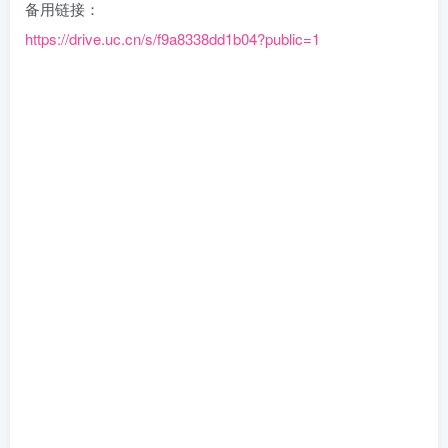
备用链接：
https://drive.uc.cn/s/f9a8338dd1b04?public=1