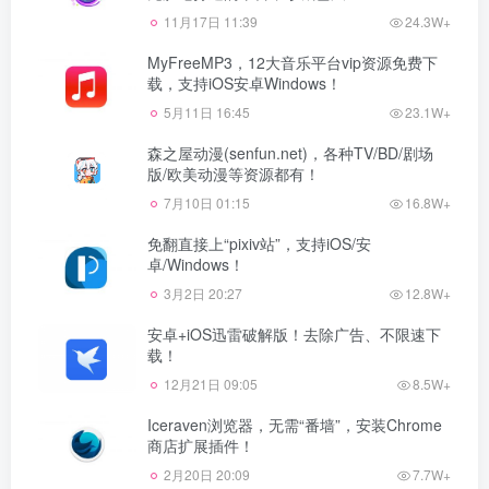
11月17日 11:39
24.3W+
MyFreeMP3，12大音乐平台vip资源免费下
载，支持iOS安卓Windows！
5月11日 16:45
23.1W+
森之屋动漫(senfun.net)，各种TV/BD/剧场
版/欧美动漫等资源都有！
7月10日 01:15
16.8W+
免翻直接上“pixiv站”，支持iOS/安
卓/Windows！
3月2日 20:27
12.8W+
安卓+iOS迅雷破解版！去除广告、不限速下
载！
12月21日 09:05
8.5W+
Iceraven浏览器，无需“番墙”，安装Chrome
商店扩展插件！
2月20日 20:09
7.7W+