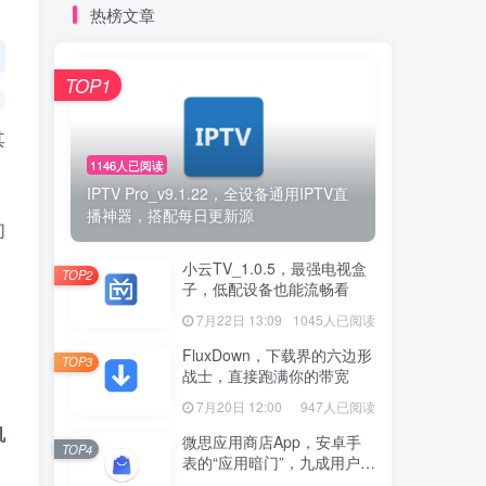
热榜文章
TOP1
其
1146人已阅读
IPTV Pro_v9.1.22，全设备通用IPTV直
播神器，搭配每日更新源
们
小云TV_1.0.5，最强电视盒
TOP2
子，低配设备也能流畅看
7月22日 13:09
1045人已阅读
FluxDown，下载界的六边形
TOP3
战士，直接跑满你的带宽
7月20日 12:00
947人已阅读
机
微思应用商店App，安卓手
TOP4
表的“应用暗门”，九成用户还
没发现