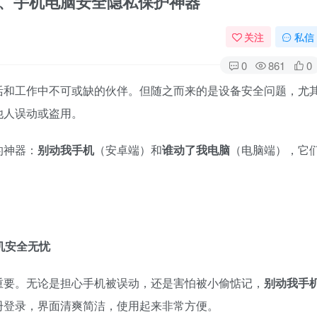
p、手机电脑安全隐私保护神器
关注
私信
0
861
0
活和工作中不可或缺的伙伴。但随之而来的是设备安全问题，尤
他人误动或盗用。
的神器：
别动我手机
（安卓端）和
谁动了我电脑
（电脑端），它
机安全无忧
重要。无论是担心手机被误动，还是害怕被小偷惦记，
别动我手
册登录，界面清爽简洁，使用起来非常方便。