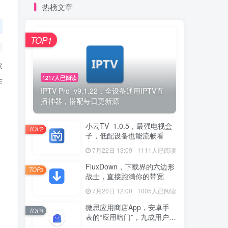
热榜文章
TOP1
款
1217人已阅读
作
IPTV Pro_v9.1.22，全设备通用IPTV直
播神器，搭配每日更新源
小云TV_1.0.5，最强电视盒
TOP2
子，低配设备也能流畅看
7月22日 13:09
1111人已阅读
FluxDown，下载界的六边形
TOP3
战士，直接跑满你的带宽
7月20日 12:00
1005人已阅读
微思应用商店App，安卓手
TOP4
表的“应用暗门”，九成用户还
没发现