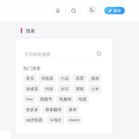
发布
搜索
开启精彩搜索
热门搜索
音乐
浏览器
小说
迅雷
漫画
加速器
抖音
水印
剪映
小米
free
视频号
笔趣阁
电视
拼多多
屏幕翻译
幕布
qq浏览器
斗地主
steam