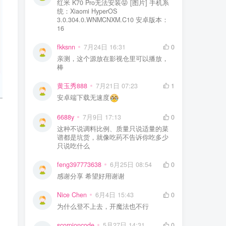
红米 K70 Pro无法安装😝 [图片] 手机系
统：Xiaomi HyperOS
3.0.304.0.WNMCNXM.C10 安卓版本：
16
fkksnn
7月24日 16:31
0
亲测，这个源放在影视仓里可以播放，
棒
黄玉秀888
7月21日 07:23
1
安卓端下载无速度
6688y
7月9日 17:13
0
这种不说调料比例、质量只说适量的菜
谱都是坑货，就像吃药不告诉你吃多少
只说吃什么
feng397773638
6月25日 08:54
0
感谢分享 希望好用谢谢
Nice Chen
6月4日 15:43
0
为什么登不上去，开魔法也不行
scorpioncode
5月27日 14:31
0