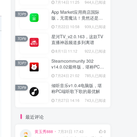
7月14日 11:25
944人已阅读
App Market应用商店国际
TOP5
版，无需魔法！竟然还是大
厂出品？
7月22日 10:58
939人已阅读
星河TV_v2.0.163，这款TV
TOP6
直播神器频道多到离谱
8月1日 11:12
922人已阅读
Steamcommunity 302
TOP7
v14.0.02最终版，堪称PC玩
家必备的网络工具箱
7月24日 21:02
785人已阅读
倾听音乐v1.0.4电脑版，堪
TOP8
称PC端听歌下歌的最优解
7月27日 14:16
743人已阅读
最近评论
黄玉秀888
7月31日 17:43
0