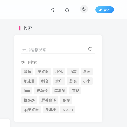
发布
搜索
开启精彩搜索
热门搜索
音乐
浏览器
小说
迅雷
漫画
加速器
抖音
水印
剪映
小米
free
视频号
笔趣阁
电视
拼多多
屏幕翻译
幕布
qq浏览器
斗地主
steam