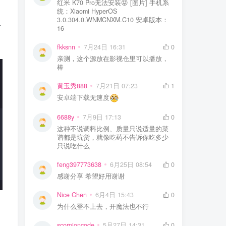
红米 K70 Pro无法安装😝 [图片] 手机系
统：Xiaomi HyperOS
3.0.304.0.WNMCNXM.C10 安卓版本：
多
16
fkksnn
7月24日 16:31
0
亲测，这个源放在影视仓里可以播放，
棒
黄玉秀888
7月21日 07:23
1
安卓端下载无速度
6688y
7月9日 17:13
0
这种不说调料比例、质量只说适量的菜
谱都是坑货，就像吃药不告诉你吃多少
只说吃什么
feng397773638
6月25日 08:54
0
感谢分享 希望好用谢谢
Nice Chen
6月4日 15:43
0
为什么登不上去，开魔法也不行
scorpioncode
5月27日 14:31
0