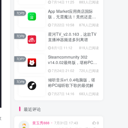
7月14日 11:25
883人已阅读
App Market应用商店国际
TOP5
版，无需魔法！竟然还是大
厂出品？
7月22日 10:58
876人已阅读
星河TV_v2.0.163，这款TV
TOP6
直播神器频道多到离谱
8月1日 11:12
819人已阅读
Steamcommunity 302
TOP7
v14.0.02最终版，堪称PC玩
家必备的网络工具箱
7月24日 21:02
720人已阅读
倾听音乐v1.0.4电脑版，堪
TOP8
称PC端听歌下歌的最优解
7月27日 14:16
683人已阅读
最近评论
歌
黄玉秀888
7月31日 17:43
0