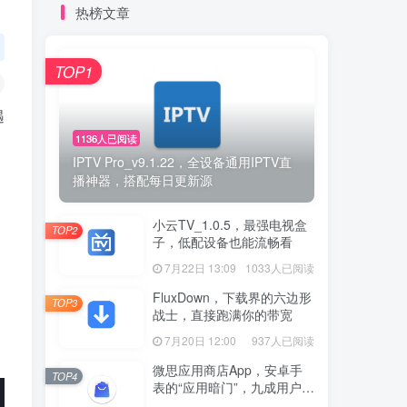
热榜文章
TOP1
遇
1136人已阅读
IPTV Pro_v9.1.22，全设备通用IPTV直
播神器，搭配每日更新源
，
小云TV_1.0.5，最强电视盒
TOP2
子，低配设备也能流畅看
7月22日 13:09
1033人已阅读
FluxDown，下载界的六边形
TOP3
战士，直接跑满你的带宽
7月20日 12:00
937人已阅读
微思应用商店App，安卓手
TOP4
表的“应用暗门”，九成用户还
没发现