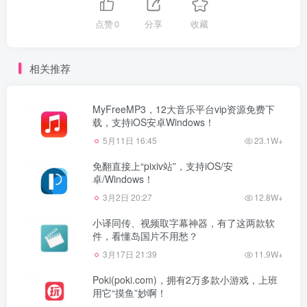
点赞
0
分享
收藏
相关推荐
MyFreeMP3，12大音乐平台vip资源免费下
载，支持iOS安卓Windows！
5月11日 16:45
23.1W+
免翻直接上“pixiv站”，支持iOS/安
卓/Windows！
3月2日 20:27
12.8W+
小译同传、视频取字幕神器，有了这两款软
件，看懂岛国片不用愁？
3月17日 21:39
11.9W+
Poki(poki.com)，拥有2万多款小游戏，上班
用它“摸鱼”妙啊！