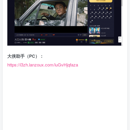
大侠助手（PC）：
https://i3zh.lanzoux.com/iuGvHjqfaza