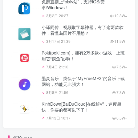
免翻直接上“pixiv站”，支持iOS/安
卓/Windows！
3月2日 20:27
12.8W+
小译同传、视频取字幕神器，有了这两款软
件，看懂岛国片不用愁？
3月17日 21:39
11.9W+
Poki(poki.com)，拥有2万多款小游戏，上班
用它“摸鱼”妙啊！
7月4日 21:10
7.5W+
墨灵音乐，类似于“MyFreeMP3”的音乐下载
网站，功能无比强大！
8月8日 21:56
7.3W+
KinhDown[BaiDuCloud]在线解析，速度超
快，你要的都可以下了！
7月13日 10:17
6.5W+
评论
共1条