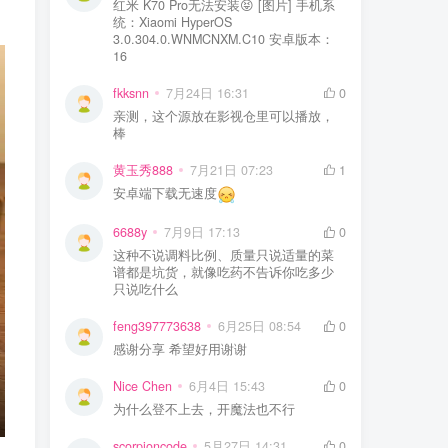
红米 K70 Pro无法安装😝 [图片] 手机系
统：Xiaomi HyperOS
3.0.304.0.WNMCNXM.C10 安卓版本：
16
fkksnn
7月24日 16:31
0
亲测，这个源放在影视仓里可以播放，
棒
黄玉秀888
7月21日 07:23
1
安卓端下载无速度
6688y
7月9日 17:13
0
这种不说调料比例、质量只说适量的菜
谱都是坑货，就像吃药不告诉你吃多少
只说吃什么
feng397773638
6月25日 08:54
0
感谢分享 希望好用谢谢
Nice Chen
6月4日 15:43
0
为什么登不上去，开魔法也不行
scorpioncode
5月27日 14:31
0