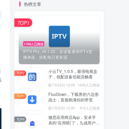
热榜文章
TOP1
1104人已阅读
需
IPTV Pro_v9.1.22，全设备通用IPTV直
播神器，搭配每日更新源
成
小云TV_1.0.5，最强电视盒
TOP2
子，低配设备也能流畅看
玩
7月22日 13:09
1000人已阅读
低
FluxDown，下载界的六边形
TOP3
战士，直接跑满你的带宽
7月20日 12:00
913人已阅读
微思应用商店App，安卓手
TOP4
表的“应用暗门”，九成用户还
没发现