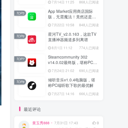
7月14日 11:25
868人已阅读
App Market应用商店国际
TOP5
版，无需魔法！竟然还是大
厂出品？
7月22日 10:58
848人已阅读
星河TV_v2.0.163，这款TV
TOP6
直播神器频道多到离谱
8月1日 11:12
774人已阅读
Steamcommunity 302
TOP7
v14.0.02最终版，堪称PC玩
家必备的网络工具箱
7月24日 21:02
690人已阅读
倾听音乐v1.0.4电脑版，堪
TOP8
称PC端听歌下歌的最优解
7月27日 14:16
666人已阅读
最近评论
黄玉秀888
7月31日 17:43
0