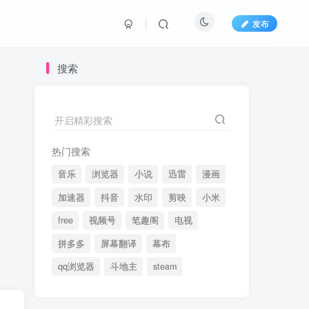
发布
搜索
开启精彩搜索
热门搜索
音乐
浏览器
小说
迅雷
漫画
加速器
抖音
水印
剪映
小米
free
视频号
笔趣阁
电视
拼多多
屏幕翻译
幕布
qq浏览器
斗地主
steam