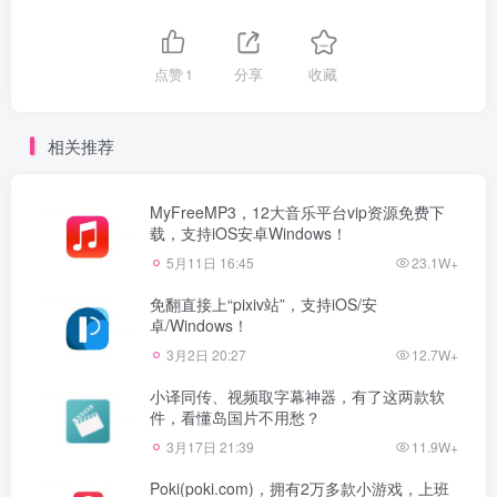
点赞
1
分享
收藏
相关推荐
MyFreeMP3，12大音乐平台vip资源免费下
载，支持iOS安卓Windows！
5月11日 16:45
23.1W+
免翻直接上“pixiv站”，支持iOS/安
卓/Windows！
3月2日 20:27
12.7W+
小译同传、视频取字幕神器，有了这两款软
件，看懂岛国片不用愁？
3月17日 21:39
11.9W+
Poki(poki.com)，拥有2万多款小游戏，上班