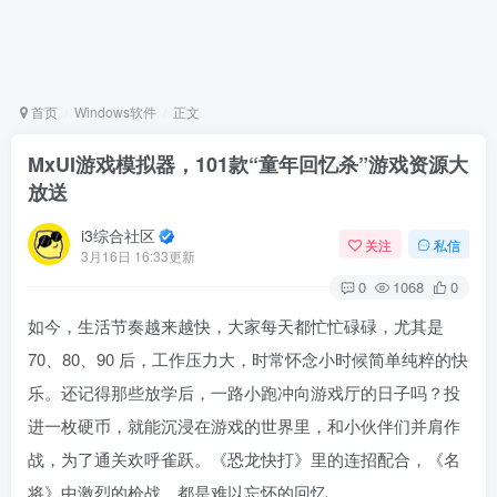
首页
Windows软件
正文
MxUI游戏模拟器，101款“童年回忆杀”游戏资源大
放送
i3综合社区
关注
私信
3月16日 16:33更新
0
1068
0
如今，生活节奏越来越快，大家每天都忙忙碌碌，尤其是
70、80、90 后，工作压力大，时常怀念小时候简单纯粹的快
乐。还记得那些放学后，一路小跑冲向游戏厅的日子吗？投
进一枚硬币，就能沉浸在游戏的世界里，和小伙伴们并肩作
战，为了通关欢呼雀跃。《恐龙快打》里的连招配合，《名
将》中激烈的枪战，都是难以忘怀的回忆。