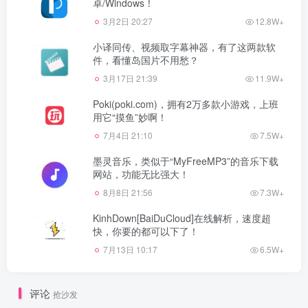
卓/Windows！
3月2日 20:27
12.8W+
小译同传、视频取字幕神器，有了这两款软
件，看懂岛国片不用愁？
3月17日 21:39
11.9W+
Poki(poki.com)，拥有2万多款小游戏，上班
用它“摸鱼”妙啊！
7月4日 21:10
7.5W+
墨灵音乐，类似于“MyFreeMP3”的音乐下载
网站，功能无比强大！
8月8日 21:56
7.3W+
KinhDown[BaiDuCloud]在线解析，速度超
快，你要的都可以下了！
7月13日 10:17
6.5W+
评论
抢沙发