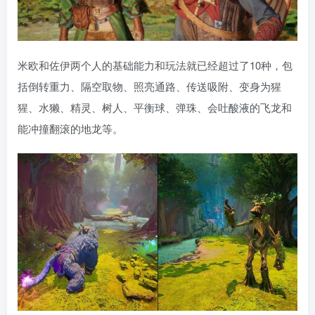
米欧和佐伊两个人的基础能力和玩法就已经超过了10种，包
括倒转重力、隔空取物、照亮通路、传送吸附、变身为猩
猩、水獭、精灵、树人、平衡球、弹珠、会吐酸液的飞龙和
能冲撞翻滚的地龙等。