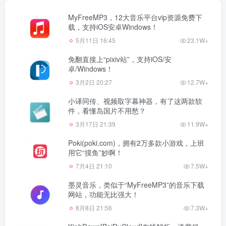
MyFreeMP3，12大音乐平台vip资源免费下
载，支持iOS安卓Windows！
5月11日 16:45
23.1W+
免翻直接上“pixiv站”，支持iOS/安
卓/Windows！
3月2日 20:27
12.7W+
小译同传、视频取字幕神器，有了这两款软
件，看懂岛国片不用愁？
3月17日 21:39
11.9W+
Poki(poki.com)，拥有2万多款小游戏，上班
用它“摸鱼”妙啊！
7月4日 21:10
7.5W+
墨灵音乐，类似于“MyFreeMP3”的音乐下载
网站，功能无比强大！
8月8日 21:56
7.3W+