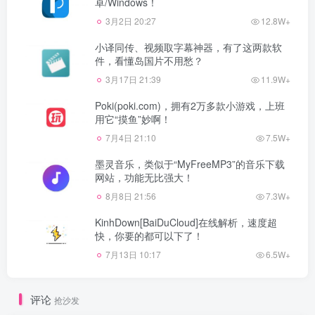
卓/Windows！
3月2日 20:27
12.8W+
小译同传、视频取字幕神器，有了这两款软
件，看懂岛国片不用愁？
3月17日 21:39
11.9W+
Poki(poki.com)，拥有2万多款小游戏，上班
用它“摸鱼”妙啊！
7月4日 21:10
7.5W+
墨灵音乐，类似于“MyFreeMP3”的音乐下载
网站，功能无比强大！
8月8日 21:56
7.3W+
KinhDown[BaiDuCloud]在线解析，速度超
快，你要的都可以下了！
7月13日 10:17
6.5W+
评论
抢沙发