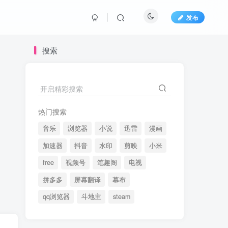
发布
搜索
开启精彩搜索
热门搜索
音乐
浏览器
小说
迅雷
漫画
加速器
抖音
水印
剪映
小米
free
视频号
笔趣阁
电视
拼多多
屏幕翻译
幕布
qq浏览器
斗地主
steam