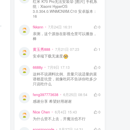
红米 K70 Pro无法安装😝 [图片] 手机系
统：Xiaomi HyperOS
3.0.304.0.WNMCNXM.C10 安卓版本：
16
fkksnn
7月24日 16:31
0
亲测，这个源放在影视仓里可以播放，
棒
黄玉秀888
7月21日 07:23
1
安卓端下载无速度
6688y
7月9日 17:13
0
这种不说调料比例、质量只说适量的菜
谱都是坑货，就像吃药不告诉你吃多少
只说吃什么
feng397773638
6月25日 08:54
0
感谢分享 希望好用谢谢
Nice Chen
6月4日 15:43
0
为什么登不上去，开魔法也不行
scorpioncode
5月27日 14:31
0