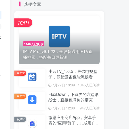
热榜文章
TOP1
大
1146人已阅读
IPTV Pro_v9.1.22，全设备通用IPTV直
播神器，搭配每日更新源
小云TV_1.0.5，最强电视盒
TOP2
看
子，低配设备也能流畅看
7月22日 13:09
1045人已阅读
FluxDown，下载界的六边形
TOP3
战士，直接跑满你的带宽
7月20日 12:00
947人已阅读
微思应用商店App，安卓手
TOP4
表的“应用暗门”，九成用户还
没发现