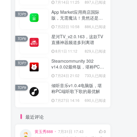
7月14日 11:25
897人已阅读
App Market应用商店国际
TOP5
版，无需魔法！竟然还是大
厂出品？
7月22日 10:58
886人已阅读
星河TV_v2.0.163，这款TV
TOP6
直播神器频道多到离谱
8月1日 11:12
829人已阅读
Steamcommunity 302
TOP7
v14.0.02最终版，堪称PC玩
家必备的网络工具箱
7月24日 21:02
733人已阅读
倾听音乐v1.0.4电脑版，堪
TOP8
称PC端听歌下歌的最优解
7月27日 14:16
690人已阅读
最近评论
黄玉秀888
7月31日 17:43
0