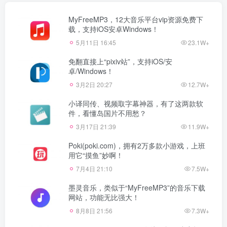
MyFreeMP3，12大音乐平台vip资源免费下
载，支持iOS安卓Windows！
5月11日 16:45
23.1W+
免翻直接上“pixiv站”，支持iOS/安
卓/Windows！
3月2日 20:27
12.7W+
小译同传、视频取字幕神器，有了这两款软
件，看懂岛国片不用愁？
3月17日 21:39
11.9W+
Poki(poki.com)，拥有2万多款小游戏，上班
用它“摸鱼”妙啊！
7月4日 21:10
7.5W+
墨灵音乐，类似于“MyFreeMP3”的音乐下载
网站，功能无比强大！
8月8日 21:56
7.3W+