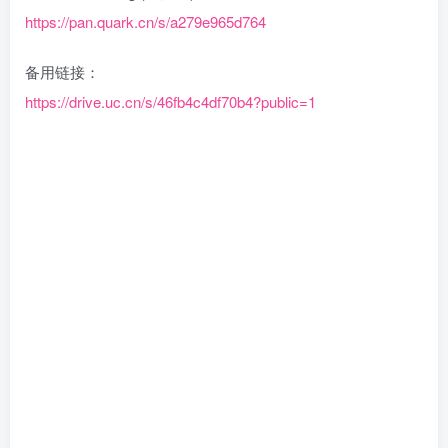
https://pan.quark.cn/s/a279e965d764
备用链接：
https://drive.uc.cn/s/46fb4c4df70b4?public=1