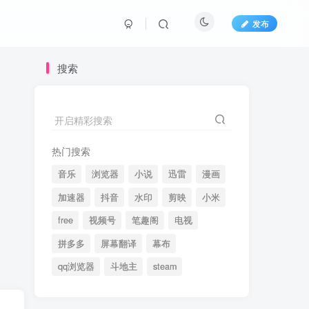
发布
搜索
开启精彩搜索
热门搜索
音乐
浏览器
小说
迅雷
漫画
加速器
抖音
水印
剪映
小米
free
视频号
笔趣阁
电视
拼多多
屏幕翻译
幕布
qq浏览器
斗地主
steam