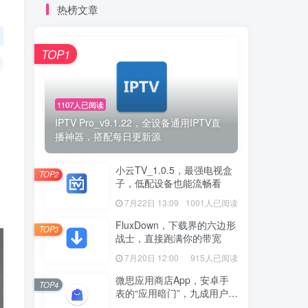
热榜文章
TOP1
1107人已阅读
IPTV Pro_v9.1.22，全设备通用IPTV直
播神器，搭配每日更新源
小云TV_1.0.5，最强电视盒
TOP2
子，低配设备也能流畅看
7月22日 13:09
1001人已阅读
FluxDown，下载界的六边形
TOP3
战士，直接跑满你的带宽
7月20日 12:00
915人已阅读
微思应用商店App，安卓手
TOP4
表的“应用暗门”，九成用户还
没发现