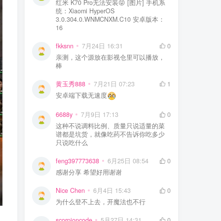
红米 K70 Pro无法安装😝 [图片] 手机系
统：Xiaomi HyperOS
3.0.304.0.WNMCNXM.C10 安卓版本：
16
fkksnn
7月24日 16:31
0
亲测，这个源放在影视仓里可以播放，
棒
黄玉秀888
7月21日 07:23
1
安卓端下载无速度
6688y
7月9日 17:13
0
这种不说调料比例、质量只说适量的菜
谱都是坑货，就像吃药不告诉你吃多少
只说吃什么
feng397773638
6月25日 08:54
0
感谢分享 希望好用谢谢
Nice Chen
6月4日 15:43
0
为什么登不上去，开魔法也不行
scorpioncode
5月27日 14:31
0