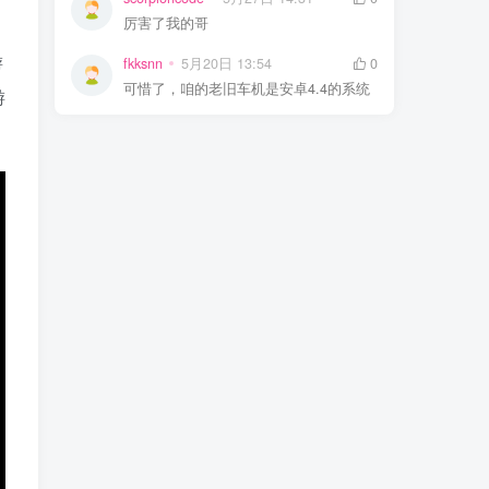
厉害了我的哥
游
fkksnn
5月20日 13:54
0
可惜了，咱的老旧车机是安卓4.4的系统
游