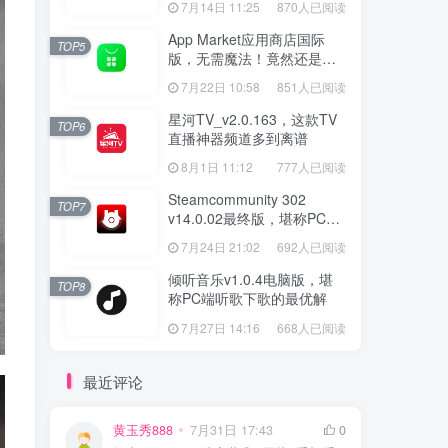
7月14日 11:25
870人已阅读
App Market应用商店国际
TOP5
版，无需魔法！竟然还是大
厂出品？
7月22日 10:58
851人已阅读
星河TV_v2.0.163，这款TV
TOP6
直播神器频道多到离谱
8月1日 11:12
777人已阅读
Steamcommunity 302
TOP7
v14.0.02最终版，堪称PC玩
家必备的网络工具箱
7月24日 21:02
692人已阅读
倾听音乐v1.0.4电脑版，堪
TOP8
称PC端听歌下歌的最优解
7月27日 14:16
668人已阅读
最近评论
黄玉秀888
7月31日 17:43
0