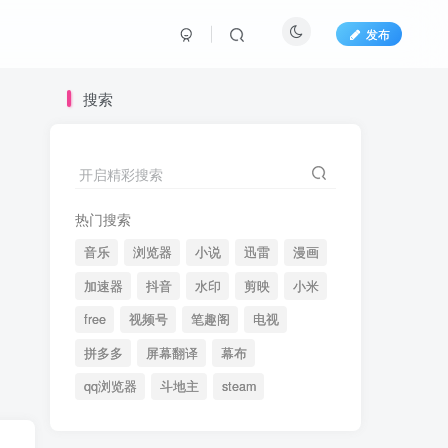
发布
搜索
开启精彩搜索
热门搜索
音乐
浏览器
小说
迅雷
漫画
加速器
抖音
水印
剪映
小米
free
视频号
笔趣阁
电视
拼多多
屏幕翻译
幕布
qq浏览器
斗地主
steam