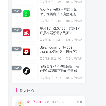
7月14日 11:25
899人已阅读
App Market应用商店国际
TOP5
版，无需魔法！竟然还是大
厂出品？
7月22日 10:58
886人已阅读
星河TV_v2.0.163，这款TV
TOP6
直播神器频道多到离谱
8月1日 11:12
835人已阅读
Steamcommunity 302
TOP7
v14.0.02最终版，堪称PC玩
家必备的网络工具箱
7月24日 21:02
733人已阅读
倾听音乐v1.0.4电脑版，堪
TOP8
称PC端听歌下歌的最优解
7月27日 14:16
690人已阅读
最近评论
黄玉秀888
7月31日 17:43
0