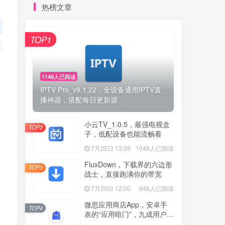
热榜文章
TOP1
1148人已阅读
IPTV Pro_v9.1.22，全设备通用IPTV直
播神器，搭配每日更新源
小云TV_1.0.5，最强电视盒
TOP2
子，低配设备也能流畅看
7月22日 13:09
1049人已阅读
FluxDown，下载界的六边形
TOP3
战士，直接跑满你的带宽
7月20日 12:00
948人已阅读
微思应用商店App，安卓手
TOP4
表的“应用暗门”，九成用户还
没发现