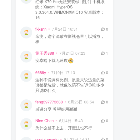
红米 K70 Pro无法安装😝 [图片] 手机系
统：Xiaomi HyperOS
3.0.304.0.WNMCNXM.C10 安卓版本：
16
fkksnn
7月24日 16:31
0
亲测，这个源放在影视仓里可以播放，
棒
黄玉秀888
7月21日 07:23
1
安卓端下载无速度
6688y
7月9日 17:13
0
这种不说调料比例、质量只说适量的菜
谱都是坑货，就像吃药不告诉你吃多少
只说吃什么
feng397773638
6月25日 08:54
0
感谢分享 希望好用谢谢
Nice Chen
6月4日 15:43
0
为什么登不上去，开魔法也不行
scorpioncode
5月27日 14:31
0