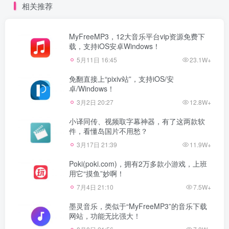
相关推荐
MyFreeMP3，12大音乐平台vip资源免费下
载，支持iOS安卓Windows！
5月11日 16:45
23.1W+
免翻直接上“pixiv站”，支持iOS/安
卓/Windows！
3月2日 20:27
12.8W+
小译同传、视频取字幕神器，有了这两款软
件，看懂岛国片不用愁？
3月17日 21:39
11.9W+
Poki(poki.com)，拥有2万多款小游戏，上班
用它“摸鱼”妙啊！
7月4日 21:10
7.5W+
墨灵音乐，类似于“MyFreeMP3”的音乐下载
网站，功能无比强大！