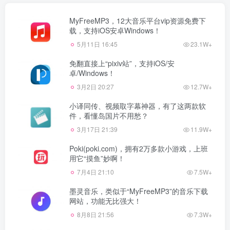
MyFreeMP3，12大音乐平台vip资源免费下
载，支持iOS安卓Windows！
5月11日 16:45
23.1W+
免翻直接上“pixiv站”，支持iOS/安
卓/Windows！
3月2日 20:27
12.7W+
小译同传、视频取字幕神器，有了这两款软
件，看懂岛国片不用愁？
3月17日 21:39
11.9W+
Poki(poki.com)，拥有2万多款小游戏，上班
用它“摸鱼”妙啊！
7月4日 21:10
7.5W+
墨灵音乐，类似于“MyFreeMP3”的音乐下载
网站，功能无比强大！
8月8日 21:56
7.3W+