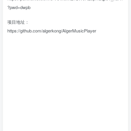
?pwd=dwpb
项目地址：
https://github.com/algerkong/AlgerMusicPlayer