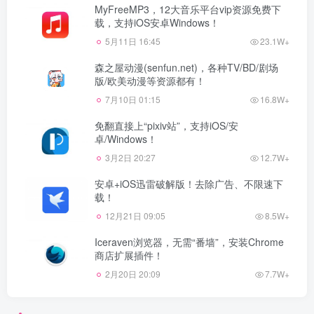
MyFreeMP3，12大音乐平台vip资源免费下
载，支持iOS安卓Windows！
5月11日 16:45
23.1W+
森之屋动漫(senfun.net)，各种TV/BD/剧场
版/欧美动漫等资源都有！
7月10日 01:15
16.8W+
免翻直接上“pixiv站”，支持iOS/安
卓/Windows！
3月2日 20:27
12.7W+
安卓+iOS迅雷破解版！去除广告、不限速下
载！
12月21日 09:05
8.5W+
Iceraven浏览器，无需“番墙”，安装Chrome
商店扩展插件！
2月20日 20:09
7.7W+