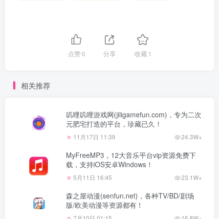
点赞
0
分享
收藏
1
相关推荐
叽哩叽哩游戏网(jiligamefun.com)，专为二次
元肥宅打造的平台，珍藏已久！
11月17日 11:39
24.3W+
MyFreeMP3，12大音乐平台vip资源免费下
载，支持iOS安卓Windows！
5月11日 16:45
23.1W+
森之屋动漫(senfun.net)，各种TV/BD/剧场
版/欧美动漫等资源都有！
7月10日 01:15
16.8W+