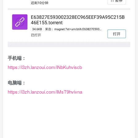
手机端：
https://i3zh.lanzoui.com/iNbKuhviscb
电脑端：
https://i3zh.lanzoui.com/iMsT9hvivna