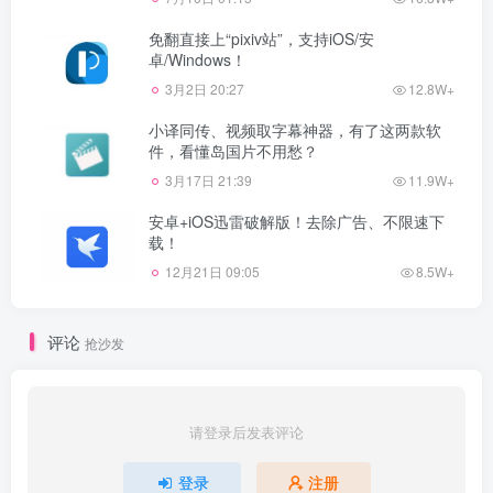
免翻直接上“pixiv站”，支持iOS/安
卓/Windows！
3月2日 20:27
12.8W+
小译同传、视频取字幕神器，有了这两款软
件，看懂岛国片不用愁？
3月17日 21:39
11.9W+
安卓+iOS迅雷破解版！去除广告、不限速下
载！
12月21日 09:05
8.5W+
评论
抢沙发
请登录后发表评论
登录
注册