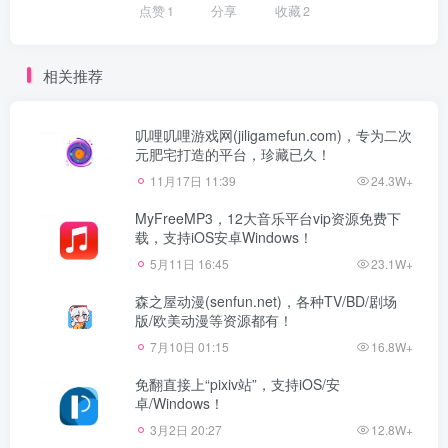
点赞
1
分享
收藏
2
相关推荐
叽哩叽哩游戏网(jiligamefun.com)，专为二次
元肥宅打造的平台，珍藏已久！
11月17日 11:39
24.3W+
MyFreeMP3，12大音乐平台vip资源免费下
载，支持iOS安卓Windows！
5月11日 16:45
23.1W+
森之屋动漫(senfun.net)，各种TV/BD/剧场
版/欧美动漫等资源都有！
7月10日 01:15
16.8W+
免翻直接上“pixiv站”，支持iOS/安
卓/Windows！
3月2日 20:27
12.8W+