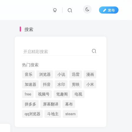
发布
搜索
开启精彩搜索
热门搜索
音乐
浏览器
小说
迅雷
漫画
加速器
抖音
水印
剪映
小米
free
视频号
笔趣阁
电视
拼多多
屏幕翻译
幕布
qq浏览器
斗地主
steam