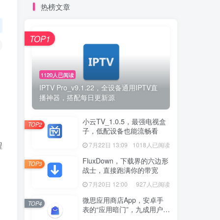
热榜文章
TOP1
1120人已阅读
IPTV Pro_v9.1.22，全设备通用IPTV直
播神器，搭配每日更新源
小云TV_1.0.5，最强电视盒
TOP2
子，低配设备也能流畅看
程
7月22日 13:09
1018人已阅读
FluxDown，下载界的六边形
TOP3
战士，直接跑满你的带宽
7月20日 12:00
927人已阅读
微思应用商店App，安卓手
TOP4
表的“应用暗门”，九成用户还
没发现