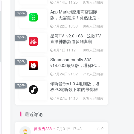
7月14日 11:25
876人已阅读
App Market应用商店国际
TOP5
版，无需魔法！竟然还是大
厂出品？
7月22日 10:58
866人已阅读
星河TV_v2.0.163，这款TV
TOP6
直播神器频道多到离谱
8月1日 11:12
803人已阅读
Steamcommunity 302
TOP7
v14.0.02最终版，堪称PC玩
家必备的网络工具箱
7月24日 21:02
712人已阅读
倾听音乐v1.0.4电脑版，堪
TOP8
称PC端听歌下歌的最优解
7月27日 14:16
676人已阅读
最近评论
黄玉秀888
7月31日 17:43
0