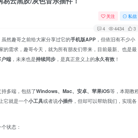
c，解锁网易云黑胶/灰色音乐插件！
关注
私信
4
4434
3
，虽然趣哥之前给大家分享过它的
手机版APP
，但依旧有不少小
大家的需求，趣哥今天，就为所有朋友们带来，目前最新、也是最
客户端
，未来也是
持续同步
，是真正意义上的
永久有效
！
支持多端，包括了
Windows、Mac、安卓、苹果iOS
等，本期教
上它就是一个
小工具
或者说
小插件
，但却可以帮助我们，实现各
一个状态：