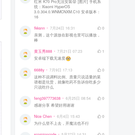
红米 K70 Pro无法安装😝 [图片] 手机系
统：Xiaomi HyperOS
3.0.304.0.WNMCNXM.C10 安卓版本：
16
fkksnn
7月24日 16:31
0
亲测，这个源放在影视仓里可以播放，
棒
黄玉秀888
7月21日 07:23
1
安卓端下载无速度
6688y
7月9日 17:13
0
这种不说调料比例、质量只说适量的菜
谱都是坑货，就像吃药不告诉你吃多少
只说吃什么
feng397773638
6月25日 08:54
0
感谢分享 希望好用谢谢
Nice Chen
6月4日 15:43
0
为什么登不上去，开魔法也不行
scorpioncode
5月27日 14:31
0