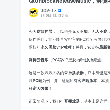
QtUnblockNeteaseMusi
i3综合社区
9月5日 13:13更新
今天
这款神器
，可以说是
无人不知、无人不晓
伙伴呼吁：能不能再安排它的PC端？考虑到
硬核的
永久黑胶V1P教程
！并且，它支持
最新
网抑云音乐
（PC端VIP黑胶+解锁灰色歌曲）
这是一款鼎鼎大名的
音乐播放器
，它本身也是
以
PC端
为例，并且适配所有
客户端版本
，本质
种
逆天效果
！
正常情况下，我们
打开播放器
，基本上是这样