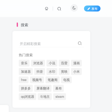
发布
搜索
开启精彩搜索
热门搜索
音乐
浏览器
小说
迅雷
漫画
加速器
抖音
水印
剪映
小米
free
视频号
笔趣阁
电视
拼多多
屏幕翻译
幕布
qq浏览器
斗地主
steam