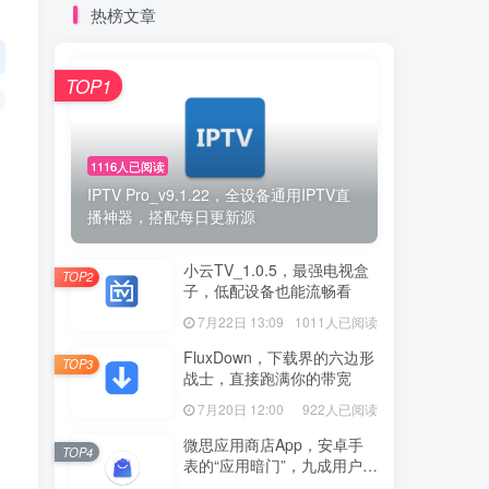
热榜文章
TOP1
1116人已阅读
IPTV Pro_v9.1.22，全设备通用IPTV直
播神器，搭配每日更新源
小云TV_1.0.5，最强电视盒
TOP2
子，低配设备也能流畅看
7月22日 13:09
1011人已阅读
FluxDown，下载界的六边形
TOP3
战士，直接跑满你的带宽
7月20日 12:00
922人已阅读
微思应用商店App，安卓手
TOP4
表的“应用暗门”，九成用户还
没发现