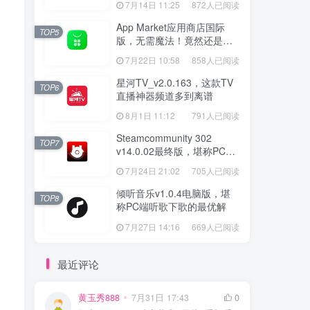
7月14日 11:25
872人已阅读
App Market应用商店国际
TOP5
版，无需魔法！竟然还是大
厂出品？
7月22日 10:58
858人已阅读
星河TV_v2.0.163，这款TV
TOP6
直播神器频道多到离谱
8月1日 11:12
791人已阅读
Steamcommunity 302
TOP7
v14.0.02最终版，堪称PC玩
家必备的网络工具箱
7月24日 21:02
705人已阅读
倾听音乐v1.0.4电脑版，堪
TOP8
称PC端听歌下歌的最优解
7月27日 14:16
669人已阅读
最近评论
黄玉秀888
7月31日 17:43
0