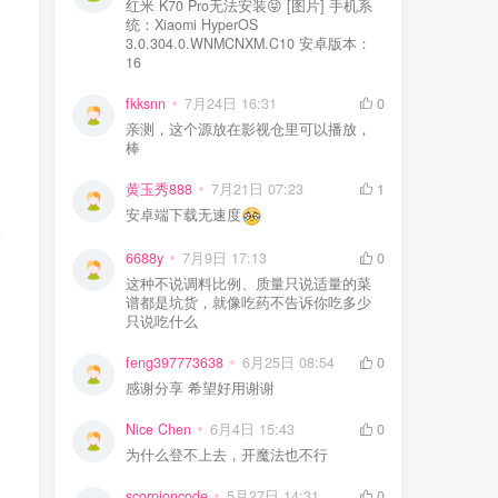
红米 K70 Pro无法安装😝 [图片] 手机系
统：Xiaomi HyperOS
3.0.304.0.WNMCNXM.C10 安卓版本：
16
fkksnn
7月24日 16:31
0
亲测，这个源放在影视仓里可以播放，
棒
黄玉秀888
7月21日 07:23
1
安卓端下载无速度
6688y
7月9日 17:13
0
这种不说调料比例、质量只说适量的菜
谱都是坑货，就像吃药不告诉你吃多少
只说吃什么
feng397773638
6月25日 08:54
0
感谢分享 希望好用谢谢
Nice Chen
6月4日 15:43
0
为什么登不上去，开魔法也不行
scorpioncode
5月27日 14:31
0