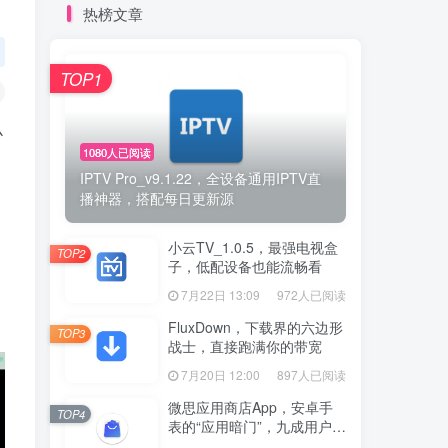
热榜文章
TOP1
么
1080人已阅读
IPTV Pro_v9.1.22，全设备通用IPTV直
播神器，搭配每日更新源
小云TV_1.0.5，最强电视盒
TOP2
子，低配设备也能流畅看
7月22日 13:09
972人已阅读
FluxDown，下载界的六边形
TOP3
战士，直接跑满你的带宽
7月20日 12:00
897人已阅读
微思应用商店App，安卓手
TOP4
表的“应用暗门”，九成用户还
没发现