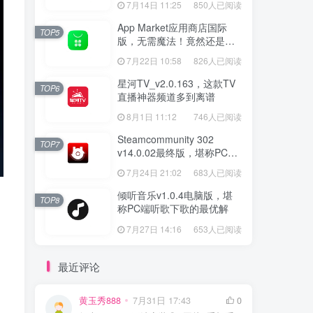
7月14日 11:25
850人已阅读
App Market应用商店国际
TOP5
版，无需魔法！竟然还是大
厂出品？
7月22日 10:58
826人已阅读
星河TV_v2.0.163，这款TV
TOP6
直播神器频道多到离谱
8月1日 11:12
746人已阅读
Steamcommunity 302
TOP7
v14.0.02最终版，堪称PC玩
家必备的网络工具箱
7月24日 21:02
683人已阅读
倾听音乐v1.0.4电脑版，堪
TOP8
称PC端听歌下歌的最优解
7月27日 14:16
653人已阅读
最近评论
黄玉秀888
7月31日 17:43
0