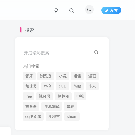
发布
搜索
开启精彩搜索
热门搜索
音乐
浏览器
小说
迅雷
漫画
加速器
抖音
水印
剪映
小米
free
视频号
笔趣阁
电视
拼多多
屏幕翻译
幕布
qq浏览器
斗地主
steam