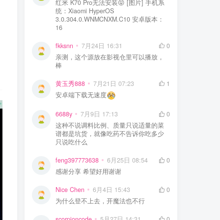
红米 K70 Pro无法安装😝 [图片] 手机系
统：Xiaomi HyperOS
3.0.304.0.WNMCNXM.C10 安卓版本：
16
fkksnn
7月24日 16:31
0
亲测，这个源放在影视仓里可以播放，
棒
黄玉秀888
7月21日 07:23
1
安卓端下载无速度
6688y
7月9日 17:13
0
这种不说调料比例、质量只说适量的菜
谱都是坑货，就像吃药不告诉你吃多少
只说吃什么
feng397773638
6月25日 08:54
0
感谢分享 希望好用谢谢
Nice Chen
6月4日 15:43
0
为什么登不上去，开魔法也不行
scorpioncode
5月27日 14:31
0