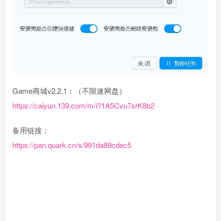
Game商城v2.2.1：（不限速网盘）
https://caiyun.139.com/m/i?1A5Cvu7srK8b2
备用链接：
https://pan.quark.cn/s/991da89cdec5