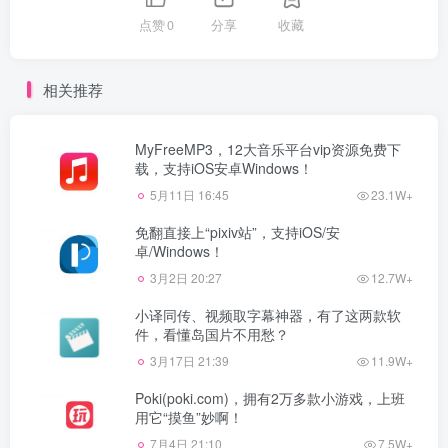
点赞
0
分享
收藏
相关推荐
MyFreeMP3，12大音乐平台vip资源免费下
载，支持iOS安卓Windows！
5月11日 16:45
23.1W+
免翻直接上“pixiv站”，支持iOS/安
卓/Windows！
3月2日 20:27
12.7W+
小译同传、视频取字幕神器，有了这两款软
件，看懂岛国片不用愁？
3月17日 21:39
11.9W+
Poki(poki.com)，拥有2万多款小游戏，上班
用它“摸鱼”妙啊！
7月4日 21:10
7.5W+