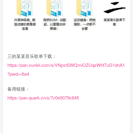
三的某某音乐歌单下载：
https://pan.xunlei.com/s/VNpxtSWQmiOZUqsWhf7uG1dnA1
?pwd=r6a4
备用链接：
https://pan.quark.cn/s/7c0e5079c645