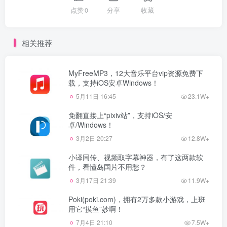
点赞
0
分享
收藏
相关推荐
MyFreeMP3，12大音乐平台vip资源免费下
载，支持iOS安卓Windows！
5月11日 16:45
23.1W+
免翻直接上“pixiv站”，支持iOS/安
卓/Windows！
3月2日 20:27
12.8W+
小译同传、视频取字幕神器，有了这两款软
件，看懂岛国片不用愁？
3月17日 21:39
11.9W+
Poki(poki.com)，拥有2万多款小游戏，上班
用它“摸鱼”妙啊！
7月4日 21:10
7.5W+