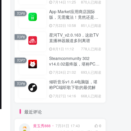
7月14日 11:25
870人已阅读
App Market应用商店国际
TOP5
版，无需魔法！竟然还是大
厂出品？
7月22日 10:58
851人已阅读
星河TV_v2.0.163，这款TV
TOP6
直播神器频道多到离谱
8月1日 11:12
778人已阅读
Steamcommunity 302
TOP7
v14.0.02最终版，堪称PC玩
家必备的网络工具箱
7月24日 21:02
693人已阅读
倾听音乐v1.0.4电脑版，堪
TOP8
称PC端听歌下歌的最优解
7月27日 14:16
668人已阅读
最近评论
黄玉秀888
7月31日 17:43
0