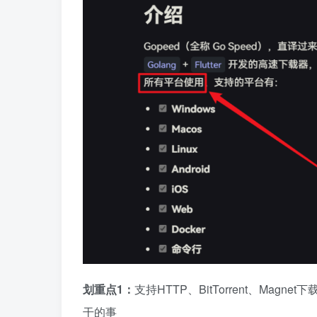
划重点1：
支持HTTP、BitTorrent、Ma
干的事