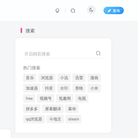
发布
搜索
开启精彩搜索
热门搜索
音乐
浏览器
小说
迅雷
漫画
加速器
抖音
水印
剪映
小米
free
视频号
笔趣阁
电视
拼多多
屏幕翻译
幕布
qq浏览器
斗地主
steam