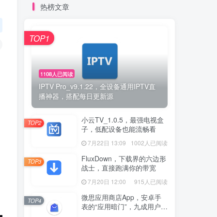
热榜文章
TOP1
1108人已阅读
IPTV Pro_v9.1.22，全设备通用IPTV直
播神器，搭配每日更新源
小云TV_1.0.5，最强电视盒
TOP2
子，低配设备也能流畅看
7月22日 13:09
1002人已阅读
FluxDown，下载界的六边形
TOP3
战士，直接跑满你的带宽
7月20日 12:00
915人已阅读
微思应用商店App，安卓手
TOP4
表的“应用暗门”，九成用户还
没发现