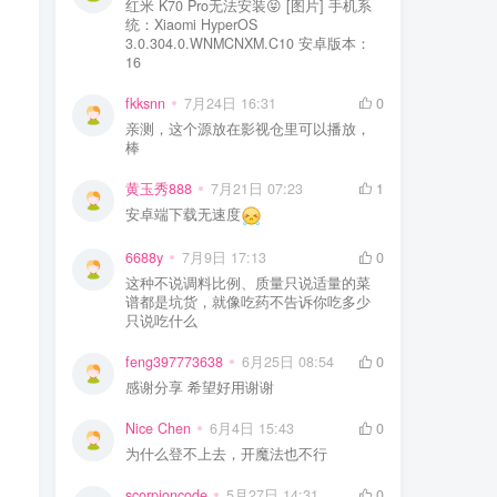
红米 K70 Pro无法安装😝 [图片] 手机系
统：Xiaomi HyperOS
3.0.304.0.WNMCNXM.C10 安卓版本：
16
fkksnn
7月24日 16:31
0
亲测，这个源放在影视仓里可以播放，
棒
黄玉秀888
7月21日 07:23
1
安卓端下载无速度
6688y
7月9日 17:13
0
这种不说调料比例、质量只说适量的菜
谱都是坑货，就像吃药不告诉你吃多少
只说吃什么
feng397773638
6月25日 08:54
0
感谢分享 希望好用谢谢
Nice Chen
6月4日 15:43
0
为什么登不上去，开魔法也不行
scorpioncode
5月27日 14:31
0