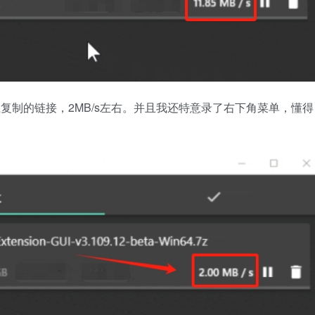
ub上复制的链接，2MB/s左右。并且我还特意录了右下角菜单，懂得