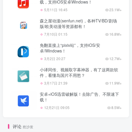
载，支持iOS安卓Windows！
5月11日 16:45
23.1W+
森之屋动漫(senfun.net)，各种TV/BD/剧场
版/欧美动漫等资源都有！
7月10日 01:15
16.8W+
免翻直接上“pixiv站”，支持iOS/安
卓/Windows！
3月2日 20:27
12.7W+
小译同传、视频取字幕神器，有了这两款软
件，看懂岛国片不用愁？
3月17日 21:39
11.9W+
安卓+iOS迅雷破解版！去除广告、不限速下
载！
12月21日 09:05
8.5W+
评论
抢沙发