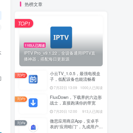
热榜文章
TOP1
1103人已阅读
IPTV Pro_v9.1.22，全设备通用IPTV直
不
播神器，搭配每日更新源
小云TV_1.0.5，最强电视盒
TOP2
间
子，低配设备也能流畅看
7月22日 13:09
1000人已阅读
FluxDown，下载界的六边形
TOP3
战士，直接跑满你的带宽
7月20日 12:00
913人已阅读
微思应用商店App，安卓手
TOP4
表的“应用暗门”，九成用户还
没发现