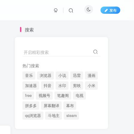
发布
搜索
开启精彩搜索
热门搜索
音乐
浏览器
小说
迅雷
漫画
加速器
抖音
水印
剪映
小米
free
视频号
笔趣阁
电视
拼多多
屏幕翻译
幕布
qq浏览器
斗地主
steam