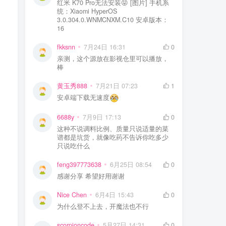
红米 K70 Pro无法安装😝 [图片] 手机系
统：Xiaomi HyperOS
3.0.304.0.WNMCNXM.C10 安卓版本：
16
fkksnn
7月24日 16:31
0
亲测，这个源放在影视仓里可以播放，
棒
黄玉秀888
7月21日 07:23
1
安卓端下载无速度
6688y
7月9日 17:13
0
这种不说调料比例、质量只说适量的菜
谱都是坑货，就像吃药不告诉你吃多少
只说吃什么
feng397773638
6月25日 08:54
0
感谢分享 希望好用谢谢
Nice Chen
6月4日 15:43
0
为什么登不上去，开魔法也不行
scorpioncode
5月27日 14:31
0