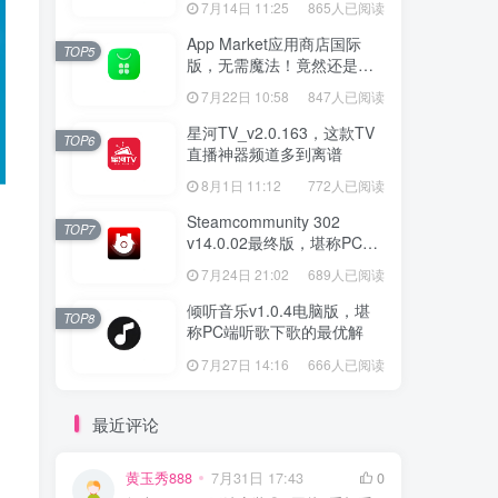
7月14日 11:25
865人已阅读
App Market应用商店国际
TOP5
版，无需魔法！竟然还是大
厂出品？
7月22日 10:58
847人已阅读
星河TV_v2.0.163，这款TV
TOP6
直播神器频道多到离谱
8月1日 11:12
772人已阅读
Steamcommunity 302
TOP7
v14.0.02最终版，堪称PC玩
家必备的网络工具箱
7月24日 21:02
689人已阅读
倾听音乐v1.0.4电脑版，堪
TOP8
称PC端听歌下歌的最优解
7月27日 14:16
666人已阅读
最近评论
黄玉秀888
7月31日 17:43
0