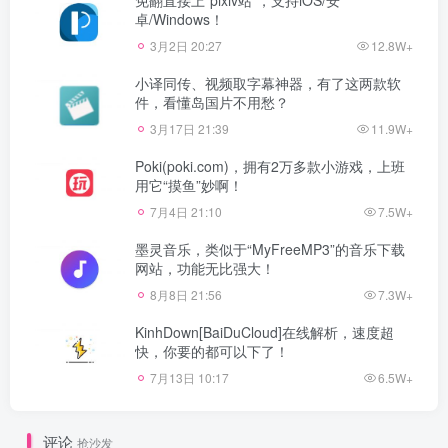
卓/Windows！
3月2日 20:27
12.8W+
小译同传、视频取字幕神器，有了这两款软
件，看懂岛国片不用愁？
3月17日 21:39
11.9W+
Poki(poki.com)，拥有2万多款小游戏，上班
用它“摸鱼”妙啊！
7月4日 21:10
7.5W+
墨灵音乐，类似于“MyFreeMP3”的音乐下载
网站，功能无比强大！
8月8日 21:56
7.3W+
KinhDown[BaiDuCloud]在线解析，速度超
快，你要的都可以下了！
7月13日 10:17
6.5W+
评论
抢沙发