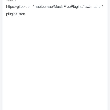
https://gitee.com/maotoumao/MusicFreePlugins/raw/master/
plugins.json