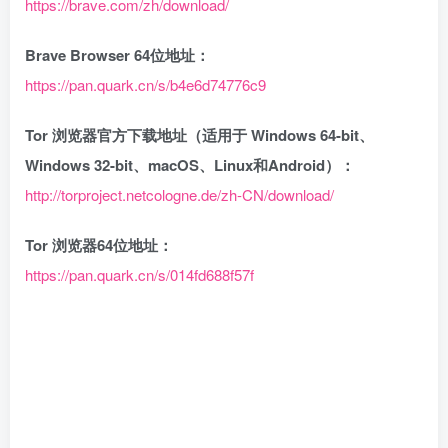
https://brave.com/zh/download/
Brave Browser 64位地址：
https://pan.quark.cn/s/b4e6d74776c9
Tor 浏览器官方下载地址（适用于 Windows 64-bit、
Windows 32-bit、macOS、Linux和Android）：
http://torproject.netcologne.de/zh-CN/download/
Tor 浏览器64位地址：
https://pan.quark.cn/s/014fd688f57f