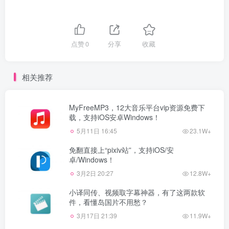
点赞
0
分享
收藏
相关推荐
MyFreeMP3，12大音乐平台vip资源免费下
载，支持iOS安卓Windows！
5月11日 16:45
23.1W+
免翻直接上“pixiv站”，支持iOS/安
卓/Windows！
3月2日 20:27
12.8W+
小译同传、视频取字幕神器，有了这两款软
件，看懂岛国片不用愁？
3月17日 21:39
11.9W+