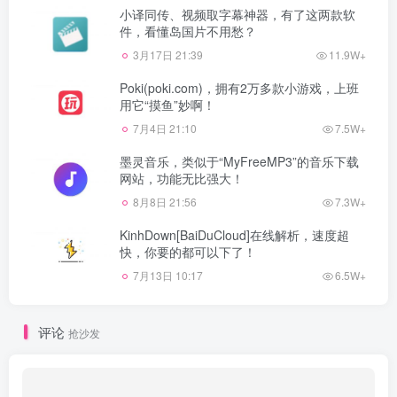
小译同传、视频取字幕神器，有了这两款软
件，看懂岛国片不用愁？
3月17日 21:39
11.9W+
Poki(poki.com)，拥有2万多款小游戏，上班
用它“摸鱼”妙啊！
7月4日 21:10
7.5W+
墨灵音乐，类似于“MyFreeMP3”的音乐下载
网站，功能无比强大！
8月8日 21:56
7.3W+
KinhDown[BaiDuCloud]在线解析，速度超
快，你要的都可以下了！
7月13日 10:17
6.5W+
评论
抢沙发