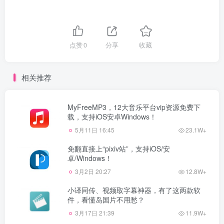
点赞
0
分享
收藏
相关推荐
MyFreeMP3，12大音乐平台vip资源免费下
载，支持iOS安卓Windows！
5月11日 16:45
23.1W+
免翻直接上“pixiv站”，支持iOS/安
卓/Windows！
3月2日 20:27
12.8W+
小译同传、视频取字幕神器，有了这两款软
件，看懂岛国片不用愁？
3月17日 21:39
11.9W+