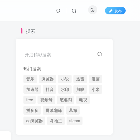
发布
搜索
开启精彩搜索
热门搜索
音乐
浏览器
小说
迅雷
漫画
加速器
抖音
水印
剪映
小米
free
视频号
笔趣阁
电视
拼多多
屏幕翻译
幕布
qq浏览器
斗地主
steam