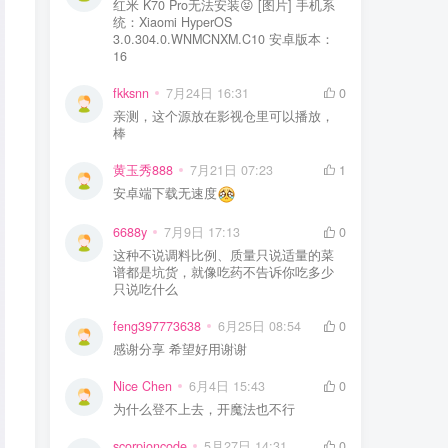
红米 K70 Pro无法安装😝 [图片] 手机系
统：Xiaomi HyperOS
3.0.304.0.WNMCNXM.C10 安卓版本：
16
fkksnn
7月24日 16:31
0
亲测，这个源放在影视仓里可以播放，
棒
黄玉秀888
7月21日 07:23
1
安卓端下载无速度
6688y
7月9日 17:13
0
这种不说调料比例、质量只说适量的菜
谱都是坑货，就像吃药不告诉你吃多少
只说吃什么
feng397773638
6月25日 08:54
0
感谢分享 希望好用谢谢
Nice Chen
6月4日 15:43
0
为什么登不上去，开魔法也不行
scorpioncode
5月27日 14:31
0