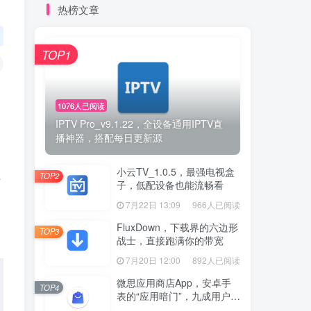
热榜文章
TOP1
。
1076人已阅读
IPTV Pro_v9.1.22，全设备通用IPTV直
播神器，搭配每日更新源
小云TV_1.0.5，最强电视盒
TOP2
下
子，低配设备也能流畅看
7月22日 13:09
966人已阅读
FluxDown，下载界的六边形
TOP3
战士，直接跑满你的带宽
7月20日 12:00
892人已阅读
微思应用商店App，安卓手
TOP4
表的“应用暗门”，九成用户还
没发现