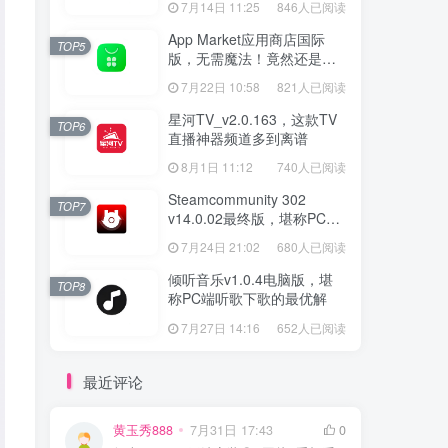
7月14日 11:25
846人已阅读
App Market应用商店国际
TOP5
版，无需魔法！竟然还是大
厂出品？
7月22日 10:58
821人已阅读
星河TV_v2.0.163，这款TV
TOP6
直播神器频道多到离谱
8月1日 11:12
740人已阅读
Steamcommunity 302
TOP7
v14.0.02最终版，堪称PC玩
家必备的网络工具箱
7月24日 21:02
680人已阅读
倾听音乐v1.0.4电脑版，堪
TOP8
称PC端听歌下歌的最优解
7月27日 14:16
652人已阅读
最近评论
黄玉秀888
7月31日 17:43
0