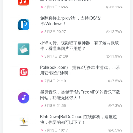
5月11日 16:45
23.1W+
免翻直接上“pixiv站”，支持iOS/安
卓/Windows！
3月2日 20:27
12.7W+
小译同传、视频取字幕神器，有了这两款软
件，看懂岛国片不用愁？
3月17日 21:39
11.9W+
Poki(poki.com)，拥有2万多款小游戏，上班
用它“摸鱼”妙啊！
7月4日 21:10
7.5W+
墨灵音乐，类似于“MyFreeMP3”的音乐下载
网站，功能无比强大！
8月8日 21:56
7.3W+
KinhDown[BaiDuCloud]在线解析，速度超
快，你要的都可以下了！
7月13日 10:17
6.5W+