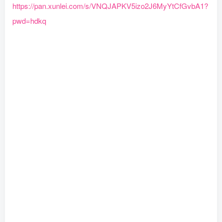
https://pan.xunlei.com/s/VNQJAPKV5izo2J6MyYtCfGvbA1?
pwd=hdkq