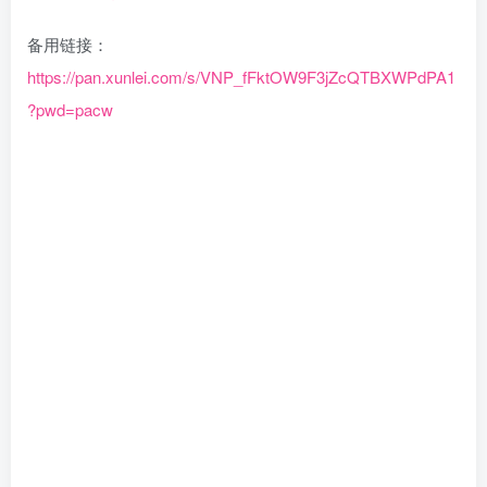
备用链接：
https://pan.xunlei.com/s/VNP_fFktOW9F3jZcQTBXWPdPA1
?pwd=pacw