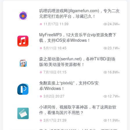
叽哩叽哩游戏网(jiligamefun.com)，专为二次
元肥宅打造的平台，珍藏已久！
11月17日 11:39
24.3W+
MyFreeMP3，12大音乐平台vip资源免费下
载，支持iOS安卓Windows！
5月11日 16:45
23.1W+
森之屋动漫(senfun.net)，各种TV/BD/剧场
版/欧美动漫等资源都有！
7月10日 01:15
16.8W+
免翻直接上“pixiv站”，支持iOS/安
卓/Windows！
3月2日 20:27
12.7W+
小译同传、视频取字幕神器，有了这两款软
件，看懂岛国片不用愁？
3月17日 21:39
11.9W+