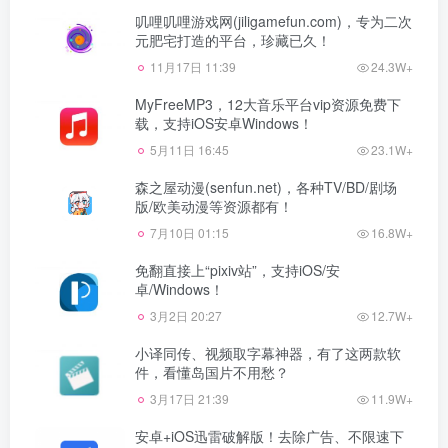
叽哩叽哩游戏网(jiligamefun.com)，专为二次
元肥宅打造的平台，珍藏已久！
11月17日 11:39
24.3W+
MyFreeMP3，12大音乐平台vip资源免费下
载，支持iOS安卓Windows！
5月11日 16:45
23.1W+
森之屋动漫(senfun.net)，各种TV/BD/剧场
版/欧美动漫等资源都有！
7月10日 01:15
16.8W+
免翻直接上“pixiv站”，支持iOS/安
卓/Windows！
3月2日 20:27
12.7W+
小译同传、视频取字幕神器，有了这两款软
件，看懂岛国片不用愁？
3月17日 21:39
11.9W+
安卓+iOS迅雷破解版！去除广告、不限速下