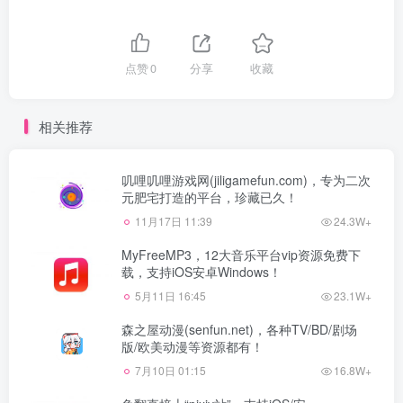
点赞
0
分享
收藏
相关推荐
叽哩叽哩游戏网(jiligamefun.com)，专为二次
元肥宅打造的平台，珍藏已久！
11月17日 11:39
24.3W+
MyFreeMP3，12大音乐平台vip资源免费下
载，支持iOS安卓Windows！
5月11日 16:45
23.1W+
森之屋动漫(senfun.net)，各种TV/BD/剧场
版/欧美动漫等资源都有！
7月10日 01:15
16.8W+