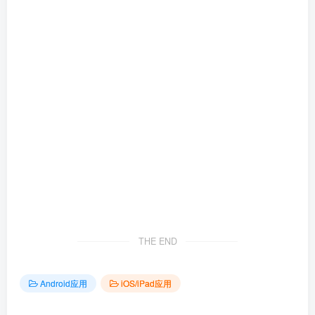
THE END
Android应用
iOS/iPad应用