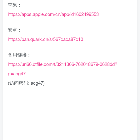
苹果：
https://apps.apple.com/cn/app/id1602499553
安卓：
https://pan.quark.cn/s/567caca87c10
备用链接：
https://url66.ctfile.com/f/3211366-762018679-0628dd?
p=acg47
(访问密码: acg47)