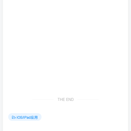
THE END
iOS/iPad应用