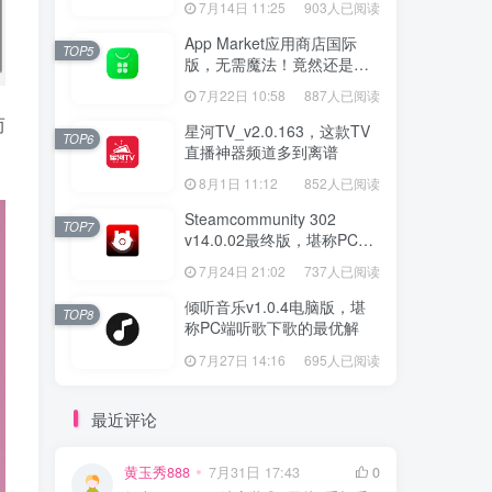
7月14日 11:25
903人已阅读
App Market应用商店国际
TOP5
版，无需魔法！竟然还是大
厂出品？
7月22日 10:58
887人已阅读
而
星河TV_v2.0.163，这款TV
TOP6
直播神器频道多到离谱
8月1日 11:12
852人已阅读
Steamcommunity 302
TOP7
v14.0.02最终版，堪称PC玩
家必备的网络工具箱
7月24日 21:02
737人已阅读
倾听音乐v1.0.4电脑版，堪
TOP8
称PC端听歌下歌的最优解
7月27日 14:16
695人已阅读
最近评论
黄玉秀888
7月31日 17:43
0