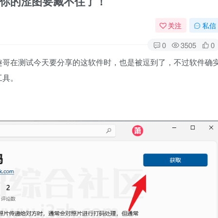
你的涩图要藏不住了！
关注
私信
0
3505
0
趣哥在测试今天要分享的这软件时，也是被逗到了，不过软件确
工具。