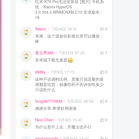
红米 K70 Pro无法安装😝 [图片] 手机系
统：Xiaomi HyperOS
3.0.304.0.WNMCNXM.C10 安卓版本：
16
fkksnn
7月24日 16:31
0
亲测，这个源放在影视仓里可以播放，
棒
黄玉秀888
7月21日 07:23
1
安卓端下载无速度
6688y
7月9日 17:13
0
这种不说调料比例、质量只说适量的菜
谱都是坑货，就像吃药不告诉你吃多少
只说吃什么
feng397773638
6月25日 08:54
0
感谢分享 希望好用谢谢
Nice Chen
6月4日 15:43
0
为什么登不上去，开魔法也不行
scorpioncode
5月27日 14:31
0