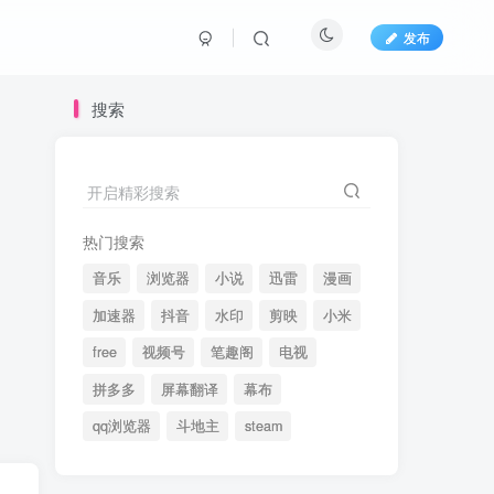
发布
搜索
开启精彩搜索
热门搜索
音乐
浏览器
小说
迅雷
漫画
加速器
抖音
水印
剪映
小米
free
视频号
笔趣阁
电视
拼多多
屏幕翻译
幕布
qq浏览器
斗地主
steam