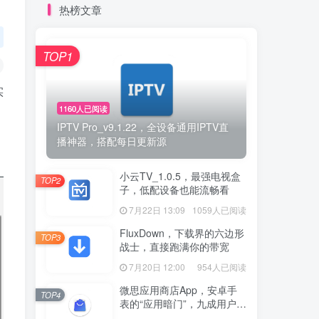
热榜文章
TOP1
实
1160人已阅读
IPTV Pro_v9.1.22，全设备通用IPTV直
播神器，搭配每日更新源
小云TV_1.0.5，最强电视盒
TOP2
子，低配设备也能流畅看
7月22日 13:09
1059人已阅读
FluxDown，下载界的六边形
TOP3
战士，直接跑满你的带宽
7月20日 12:00
954人已阅读
微思应用商店App，安卓手
TOP4
表的“应用暗门”，九成用户还
没发现